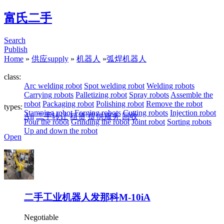
富氏二手
Search
Publish
Home
»
供应supply
»
机器人
»
弧焊机器人
class:
Arc welding robot
Spot welding robot
Welding robots
Carrying robots
Palletizing robot
Spray robots
Assemble the
robot
Packaging robot
Polishing robot
Remove the robot
types:
Stamping robot
Forging robots
Cutting robots
Injection robot
All
二手转让
租赁
提供服务
回收
Pour the robot
Grinding the robot
Joint robot
Sorting robots
Up and down the robot
Open
二手工业机器人发那科M-10iA
Negotiable