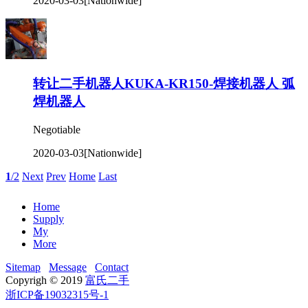
2020-03-03
[Nationwide]
转让二手机器人KUKA-KR150-焊接机器人 弧
焊机器人
Negotiable
2020-03-03
[Nationwide]
1
/2
Next
Prev
Home
Last
Home
Supply
My
More
Sitemap
Message
Contact
Copyrigh © 2019
富氏二手
浙ICP备19032315号-1