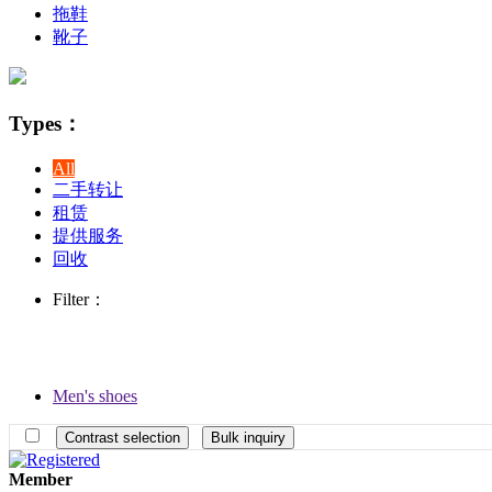
拖鞋
靴子
Types：
All
二手转让
租赁
提供服务
回收
Filter：
Men's shoes
Member