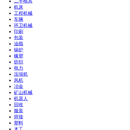
二手模具
机床
工程机械
车辆
环卫机械
印刷
包装
油脂
锅炉
橡塑
纺织
电力
压缩机
风机
冶金
矿山机械
机器人
回收
服装
焊接
塑料
木工