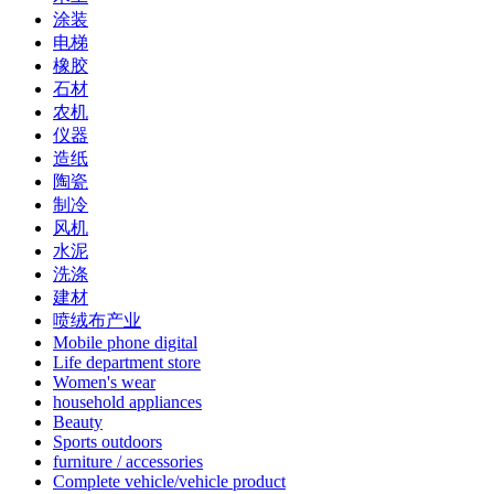
涂装
电梯
橡胶
石材
农机
仪器
造纸
陶瓷
制冷
风机
水泥
洗涤
建材
喷绒布产业
Mobile phone digital
Life department store
Women's wear
household appliances
Beauty
Sports outdoors
furniture / accessories
Complete vehicle/vehicle product