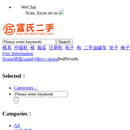
WeChat
Scan, focus on us
模具
挖掘机
模
脸盆
注塑机
电子
电
二手油罐车
篮子
椅子
Free Information
find
0
results
Home
供应supply
Men's shoes
Selected：
Categories：
Categories：
All