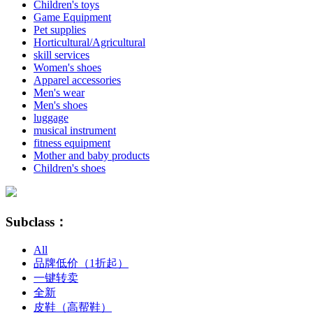
Children's toys
Game Equipment
Pet supplies
Horticultural/Agricultural
skill services
Women's shoes
Apparel accessories
Men's wear
Men's shoes
luggage
musical instrument
fitness equipment
Mother and baby products
Children's shoes
Subclass：
All
品牌低价（1折起）
一键转卖
全新
皮鞋（高帮鞋）