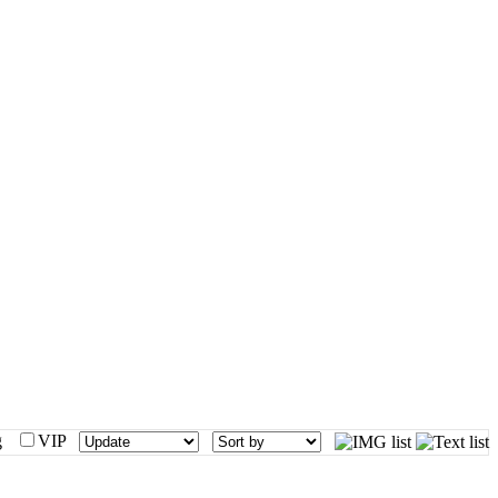
mg
VIP