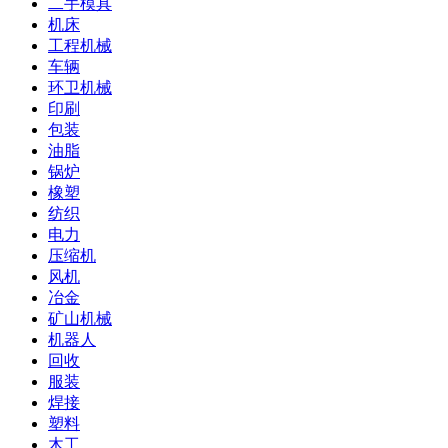
二手模具
机床
工程机械
车辆
环卫机械
印刷
包装
油脂
锅炉
橡塑
纺织
电力
压缩机
风机
冶金
矿山机械
机器人
回收
服装
焊接
塑料
木工