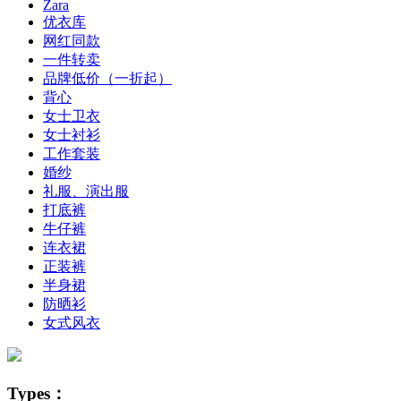
Zara
优衣库
网红同款
一件转卖
品牌低价（一折起）
背心
女士卫衣
女士衬衫
工作套装
婚纱
礼服、演出服
打底裤
牛仔裤
连衣裙
正装裤
半身裙
防晒衫
女式风衣
Types：