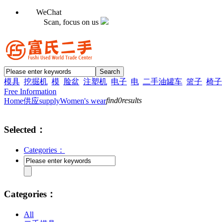
WeChat
Scan, focus on us
模具
挖掘机
模
脸盆
注塑机
电子
电
二手油罐车
篮子
椅子
Free Information
find
0
results
Home
供应supply
Women's wear
Selected：
Categories：
Categories：
All