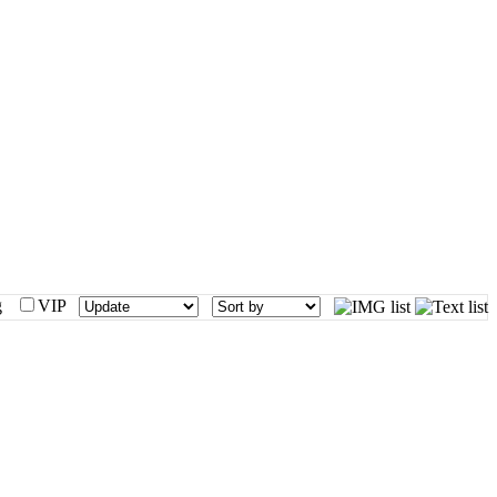
mg
VIP