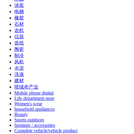
涂装
电梯
橡胶
石材
农机
仪器
造纸
陶瓷
制冷
风机
水泥
洗涤
建材
喷绒布产业
Mobile phone digital
Life department store
Women's wear
household appliances
Beauty
Sports outdoors
furniture / accessories
Complete vehicle/vehicle product