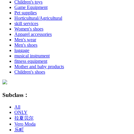
Children's toys
Game Equipment
Pet supplies
Horticultural/Agricultural
skill services
Women's shoes
Apparel accessories
Men's wear
Men's shoes
luggage
musical instrument
fitness equipment
Mother and baby products
Children's shoes
Subclass：
All
ONLY
拉夏贝尔
Vero Moda
乐町