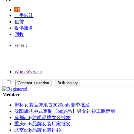
All
二手转让
租赁
提供服务
回收
Filter：
Women's wear
Member
剪标女装品牌尾货2020only夏季批发
沈阳旗袍中式定制【only·晶】男女衬衫工装定制
成都only时尚品牌女装批发
重庆only品牌女装厂家批发
北京only品牌女装衬衫