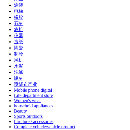
涂装
电梯
橡胶
石材
农机
仪器
造纸
陶瓷
制冷
风机
水泥
洗涤
建材
喷绒布产业
Mobile phone digital
Life department store
Women's wear
household appliances
Beauty
Sports outdoors
furniture / accessories
Complete vehicle/vehicle product