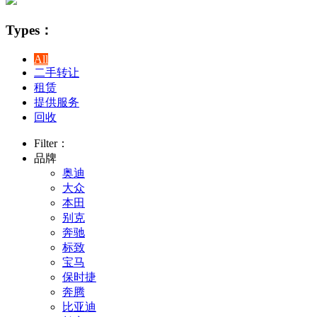
Types：
All
二手转让
租赁
提供服务
回收
Filter：
品牌
奥迪
大众
本田
别克
奔驰
标致
宝马
保时捷
奔腾
比亚迪