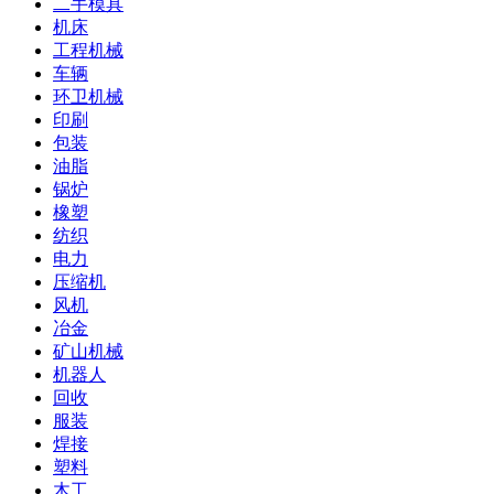
二手模具
机床
工程机械
车辆
环卫机械
印刷
包装
油脂
锅炉
橡塑
纺织
电力
压缩机
风机
冶金
矿山机械
机器人
回收
服装
焊接
塑料
木工