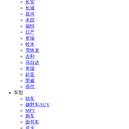
长安
长城
昌河
丰田
福特
日产
奇瑞
铃木
雪铁龙
吉利
马自达
奇瑞
起亚
荣威
现代
车型
轿车
越野车/SUV
MPV
跑车
面包车
皮卡