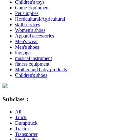
Children's toys
Game Equipment
Pet supplies
Horticultural/Agricultural
skill services
Women's shoes
Apparel accessories
Men's wear
Men's shoes
luggage
musical instrument
fitness equipment
Mother and baby products
Children's shoes
Subclass：
All
Truck
Dumptruck
Tractor
Transporter
Semi-trailer