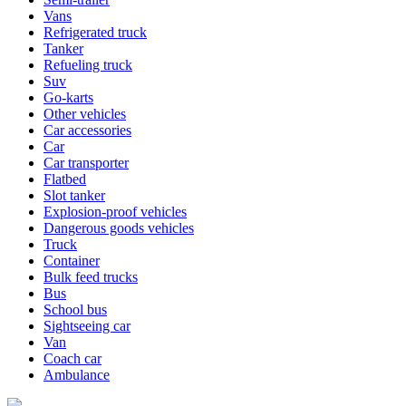
Vans
Refrigerated truck
Tanker
Refueling truck
Suv
Go-karts
Other vehicles
Car accessories
Car
Car transporter
Flatbed
Slot tanker
Explosion-proof vehicles
Dangerous goods vehicles
Truck
Container
Bulk feed trucks
Bus
School bus
Sightseeing car
Van
Coach car
Ambulance