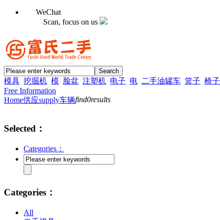
WeChat
Scan, focus on us
模具
挖掘机
模
脸盆
注塑机
电子
电
二手油罐车
篮子
椅子
Free Information
find
0
results
Home
供应supply
车辆
Selected：
Categories：
Categories：
All