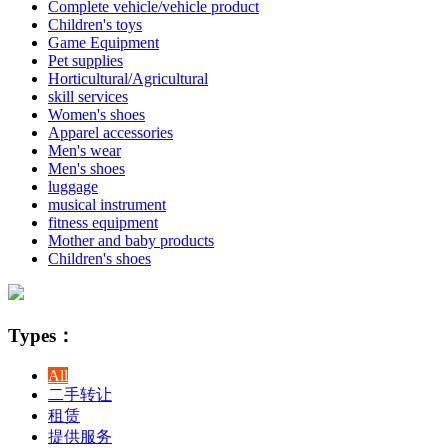
Complete vehicle/vehicle product
Children's toys
Game Equipment
Pet supplies
Horticultural/Agricultural
skill services
Women's shoes
Apparel accessories
Men's wear
Men's shoes
luggage
musical instrument
fitness equipment
Mother and baby products
Children's shoes
Types：
All
二手转让
租赁
提供服务