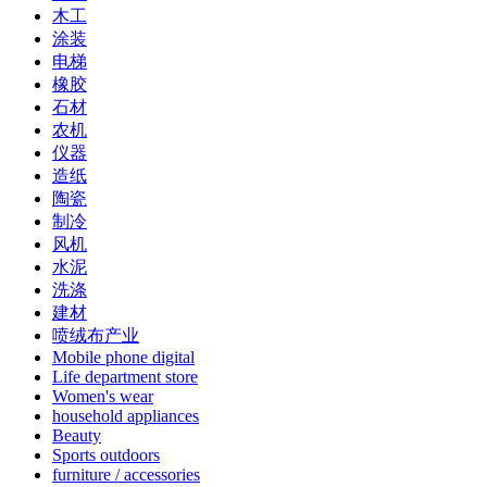
木工
涂装
电梯
橡胶
石材
农机
仪器
造纸
陶瓷
制冷
风机
水泥
洗涤
建材
喷绒布产业
Mobile phone digital
Life department store
Women's wear
household appliances
Beauty
Sports outdoors
furniture / accessories