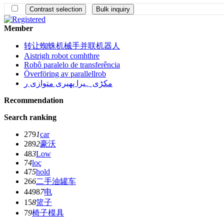
Member
转让蜘蛛机械手并联机器人
Aistrigh robot comhthre
Robô paralelo de transferência
Överföring av parallellrob
مکڑی ہیرا پھیری متوازی ر
Recommendation
Search ranking
279
1
car
289
2
豪沃
48
3
Low
7
4
loç
47
5
hold
26
6
二手油罐车
4498
7
电
15
8
篮子
7
9
椅子模具