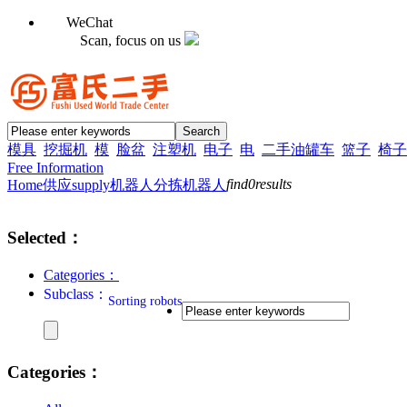
WeChat
Scan, focus on us
模具
挖掘机
模
脸盆
注塑机
电子
电
二手油罐车
篮子
椅子
Free Information
find
0
results
Home
供应supply
机器人
分拣机器人
Selected：
Categories：
Subclass：
Sorting robots
Categories：