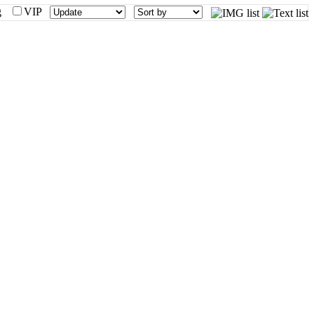
mg
VIP