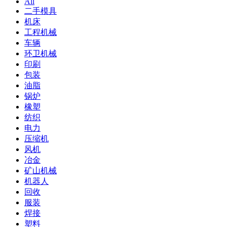
All
二手模具
机床
工程机械
车辆
环卫机械
印刷
包装
油脂
锅炉
橡塑
纺织
电力
压缩机
风机
冶金
矿山机械
机器人
回收
服装
焊接
塑料