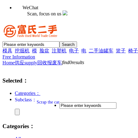
WeChat
Scan, focus on us
模具
挖掘机
模
脸盆
注塑机
电子
电
二手油罐车
篮子
椅子
Free Information
find
0
results
Home
供应supply
回收
报废车
Selected：
Categories：
Subclass：
Scrap the car
Categories：