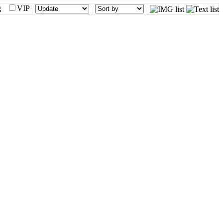
mg
VIP