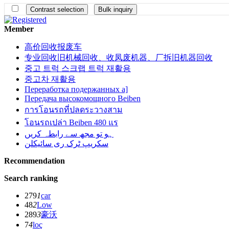
Member
高价回收报废车
专业回收旧机械回收、收凤废机器、厂拆旧机器回收
중고 트럭 스크랩 트럭 재활용
중고차 재활용
Переработка подержанных а]
Передача высокомощного Beiben
การโอนรถที่ปลดระวางสาม
โอนรถเปล่า Beiben 480 แร
ہو تو مجھ سے رابطہ کریں
سکریپ ٹرک ری سائیکلن
Recommendation
Search ranking
279
1
car
48
2
Low
289
3
豪沃
7
4
loç