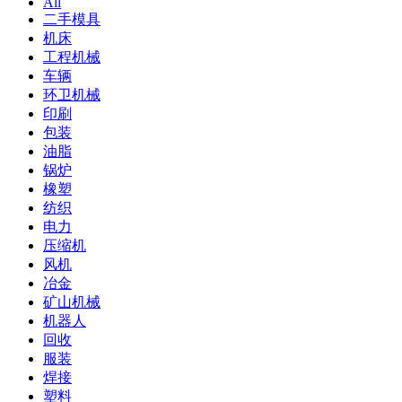
All
二手模具
机床
工程机械
车辆
环卫机械
印刷
包装
油脂
锅炉
橡塑
纺织
电力
压缩机
风机
冶金
矿山机械
机器人
回收
服装
焊接
塑料