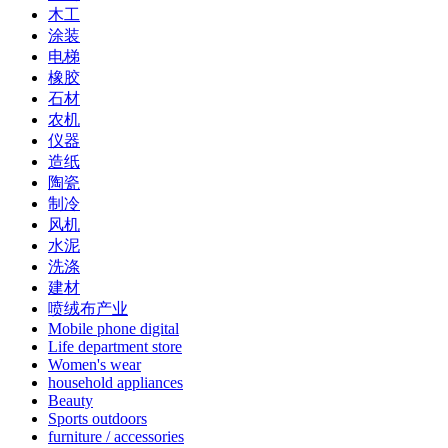
木工
涂装
电梯
橡胶
石材
农机
仪器
造纸
陶瓷
制冷
风机
水泥
洗涤
建材
喷绒布产业
Mobile phone digital
Life department store
Women's wear
household appliances
Beauty
Sports outdoors
furniture / accessories