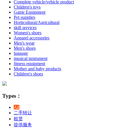
Complete vehicle/vehicle product
Children's toys
Game Equipment
Pet supplies
Horticultural/Agricultural
skill services
Women's shoes
Apparel accessories
Men's wear
Men's shoes
luggage
musical instrument
fitness equipment
Mother and baby products
Children's shoes
Types：
All
二手转让
租赁
提供服务