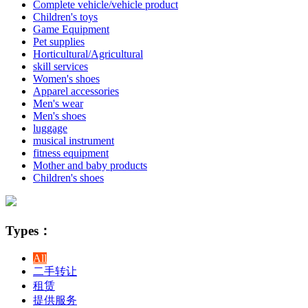
Complete vehicle/vehicle product
Children's toys
Game Equipment
Pet supplies
Horticultural/Agricultural
skill services
Women's shoes
Apparel accessories
Men's wear
Men's shoes
luggage
musical instrument
fitness equipment
Mother and baby products
Children's shoes
Types：
All
二手转让
租赁
提供服务