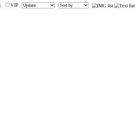
mg
VIP