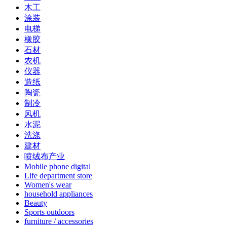
木工
涂装
电梯
橡胶
石材
农机
仪器
造纸
陶瓷
制冷
风机
水泥
洗涤
建材
喷绒布产业
Mobile phone digital
Life department store
Women's wear
household appliances
Beauty
Sports outdoors
furniture / accessories