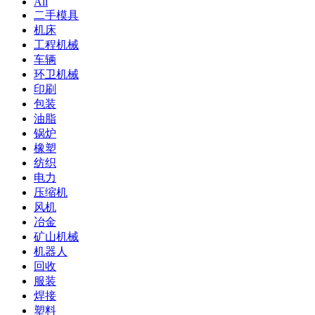
All
二手模具
机床
工程机械
车辆
环卫机械
印刷
包装
油脂
锅炉
橡塑
纺织
电力
压缩机
风机
冶金
矿山机械
机器人
回收
服装
焊接
塑料