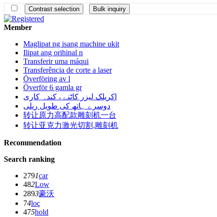
Member
Maglipat ng isang machine ukit
Ilipat ang orihinal n
Transferir uma máqui
Transferência de corte a laser
Överföring av l
Överför 6 gamla gr
اکریلک لیزر کاٹنے ، کندہ کاری
دوسرے ہاتھ کی طویل ریلی
转让原力高配款雕刻机一台
转让亚克力激光切割,雕刻机
Recommendation
Search ranking
279
1
car
48
2
Low
289
3
豪沃
7
4
loç
47
5
hold