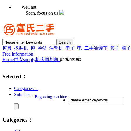
WeChat
Scan, focus on us
模具
挖掘机
模
脸盆
注塑机
电子
电
二手油罐车
篮子
椅子
Free Information
find
0
results
Home
供应supply
机床
雕刻机
Selected：
Categories：
Subclass：
Engraving machine
Categories：