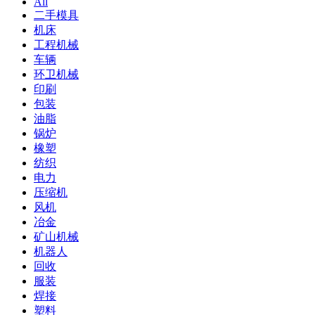
All
二手模具
机床
工程机械
车辆
环卫机械
印刷
包装
油脂
锅炉
橡塑
纺织
电力
压缩机
风机
冶金
矿山机械
机器人
回收
服装
焊接
塑料