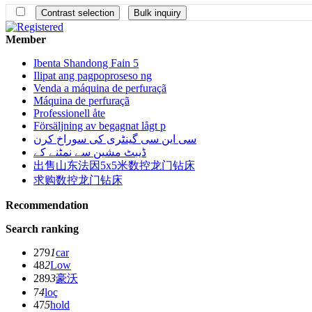
Member
Ibenta Shandong Fain 5
Ilipat ang pagpoproseso ng
Venda a máquina de perfuraçã
Máquina de perfuraçã
Professionell åte
Försäljning av begagnat lågt p
سی این سی گینٹری کی سوراخ کرن
ڈیبٹ مشین سے نمٹنے کے
出售山东法因5x5米数控龙门钻床
求购数控龙门钻床
Recommendation
Search ranking
279
1
car
48
2
Low
289
3
豪沃
7
4
loç
47
5
hold