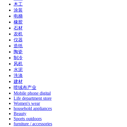
木工
涂装
电梯
橡胶
石材
农机
仪器
造纸
陶瓷
制冷
风机
水泥
洗涤
建材
喷绒布产业
Mobile phone digital
Life department store
Women's wear
household appliances
Beauty
Sports outdoors
furniture / accessories