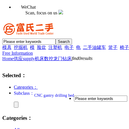
WeChat
Scan, focus on us
模具
挖掘机
模
脸盆
注塑机
电子
电
二手油罐车
篮子
椅子
Free Information
find
0
results
Home
供应supply
机床
数控龙门钻床
Selected：
Categories：
Subclass：
CNC gantry drilling bed
Categories：