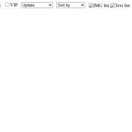
mg
VIP