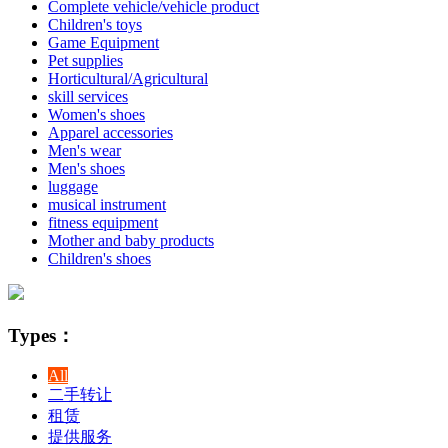
Complete vehicle/vehicle product
Children's toys
Game Equipment
Pet supplies
Horticultural/Agricultural
skill services
Women's shoes
Apparel accessories
Men's wear
Men's shoes
luggage
musical instrument
fitness equipment
Mother and baby products
Children's shoes
Types：
All
二手转让
租赁
提供服务