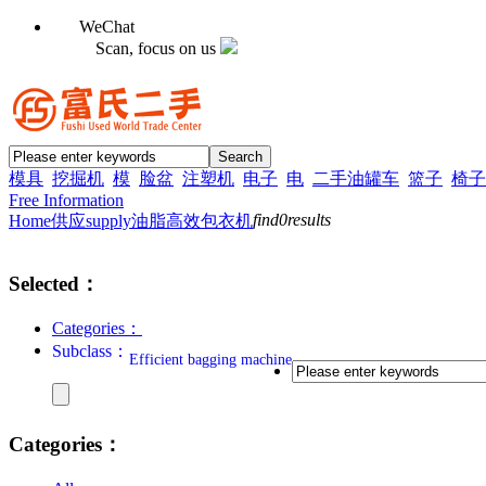
WeChat
Scan, focus on us
模具
挖掘机
模
脸盆
注塑机
电子
电
二手油罐车
篮子
椅子
Free Information
find
0
results
Home
供应supply
油脂
高效包衣机
Selected：
Categories：
Subclass：
Efficient bagging machine
Categories：