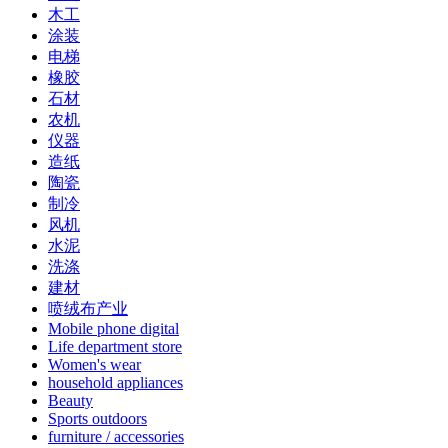
木工
涂装
电梯
橡胶
石材
农机
仪器
造纸
陶瓷
制冷
风机
水泥
洗涤
建材
喷绒布产业
Mobile phone digital
Life department store
Women's wear
household appliances
Beauty
Sports outdoors
furniture / accessories