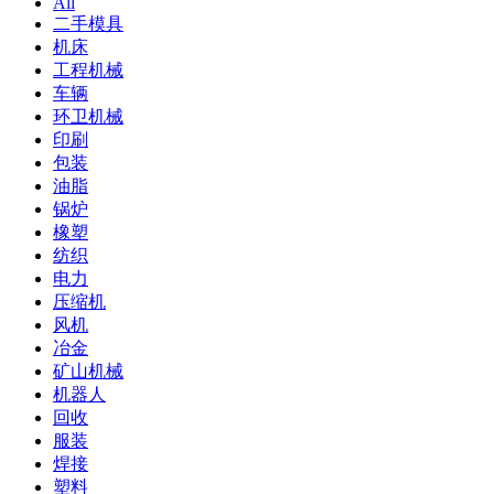
All
二手模具
机床
工程机械
车辆
环卫机械
印刷
包装
油脂
锅炉
橡塑
纺织
电力
压缩机
风机
冶金
矿山机械
机器人
回收
服装
焊接
塑料