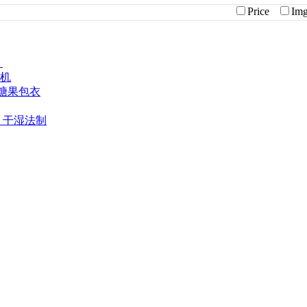
Price
I
、
装机
糖果包衣
、干湿法制