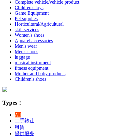
Complete vehicle/vehicle product
Children's toys
Game Equipment
Pet supplies
Horticultural/Agricultural
skill services
Women's shoes
Apparel accessories
Men's wear
Men's shoes
luggage
musical instrument
fitness equipment
Mother and baby products
Children's shoes
Types：
All
二手转让
租赁
提供服务