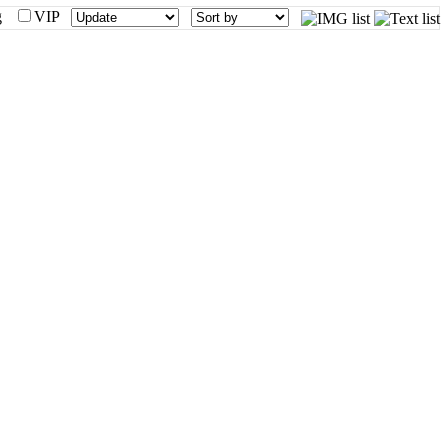
mg
VIP