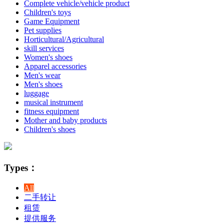
Complete vehicle/vehicle product
Children's toys
Game Equipment
Pet supplies
Horticultural/Agricultural
skill services
Women's shoes
Apparel accessories
Men's wear
Men's shoes
luggage
musical instrument
fitness equipment
Mother and baby products
Children's shoes
Types：
All
二手转让
租赁
提供服务