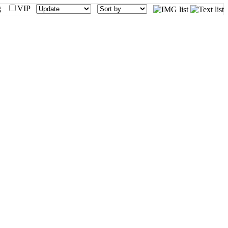
mg
VIP