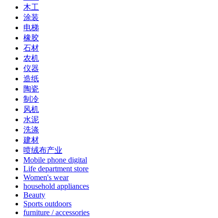
木工
涂装
电梯
橡胶
石材
农机
仪器
造纸
陶瓷
制冷
风机
水泥
洗涤
建材
喷绒布产业
Mobile phone digital
Life department store
Women's wear
household appliances
Beauty
Sports outdoors
furniture / accessories