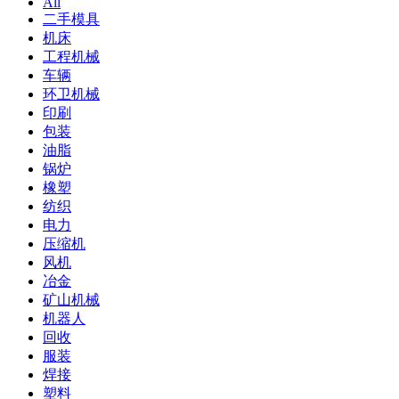
All
二手模具
机床
工程机械
车辆
环卫机械
印刷
包装
油脂
锅炉
橡塑
纺织
电力
压缩机
风机
冶金
矿山机械
机器人
回收
服装
焊接
塑料