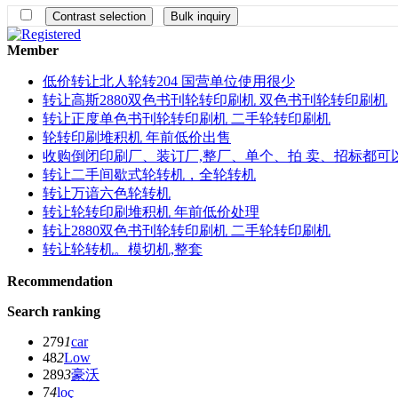
Member
低价转让北人轮转204 国营单位使用很少
转让高斯2880双色书刊轮转印刷机 双色书刊轮转印刷机
转让正度单色书刊轮转印刷机 二手轮转印刷机
轮转印刷堆积机 年前低价出售
收购倒闭印刷厂、装订厂,整厂、单个、拍 卖、招标都可
转让二手间歇式轮转机，全轮转机
转让万谙六色轮转机
转让轮转印刷堆积机 年前低价处理
转让2880双色书刊轮转印刷机 二手轮转印刷机
转让轮转机。模切机,整套
Recommendation
Search ranking
279
1
car
48
2
Low
289
3
豪沃
7
4
loç