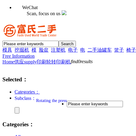
WeChat
Scan, focus on us
模具
挖掘机
模
脸盆
注塑机
电子
电
二手油罐车
篮子
椅子
Free Information
find
0
results
Home
供应supply
印刷
轮转印刷机
Selected：
Categories：
Subclass：
Rotating the press
Categories：