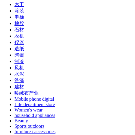
木工
涂装
电梯
橡胶
石材
农机
仪器
造纸
陶瓷
制冷
风机
水泥
洗涤
建材
喷绒布产业
Mobile phone digital
Life department store
Women's wear
household appliances
Beauty
Sports outdoors
furniture / accessories