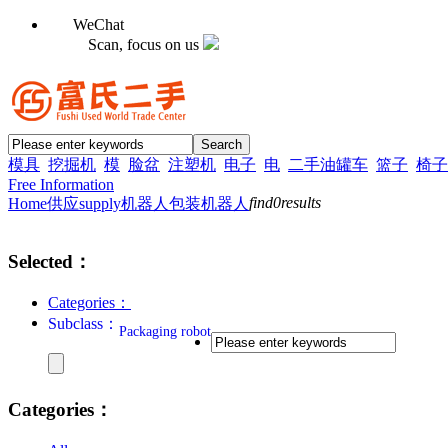
WeChat
Scan, focus on us
模具
挖掘机
模
脸盆
注塑机
电子
电
二手油罐车
篮子
椅子
Free Information
find
0
results
Home
供应supply
机器人
包装机器人
Selected：
Categories：
Subclass：
Packaging robot
Categories：