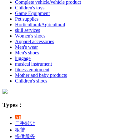
Complete vehicle/vehicle product
Children's toys
Game Equipment
Pet supplies
Horticultural/Agricultural
skill services
Women's shoes
Apparel accessories
Men's wear
Men's shoes
luggage
musical instrument
fitness equipment
Mother and baby products
Children's shoes
Types：
All
二手转让
租赁
提供服务