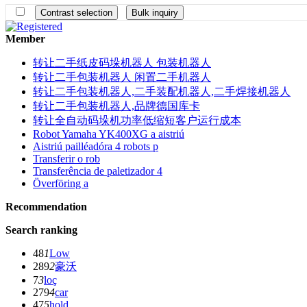
Member
转让二手纸皮码垛机器人 包装机器人
转让二手包装机器人 闲置二手机器人
转让二手包装机器人,二手装配机器人,二手焊接机器人
转让二手包装机器人,品牌德国库卡
转让全自动码垛机功率低缩短客户运行成本
Robot Yamaha YK400XG a aistriú
Aistriú pailléadóra 4 robots p
Transferir o rob
Transferência de paletizador 4
Överföring a
Recommendation
Search ranking
48
1
Low
289
2
豪沃
7
3
loç
279
4
car
47
5
hold