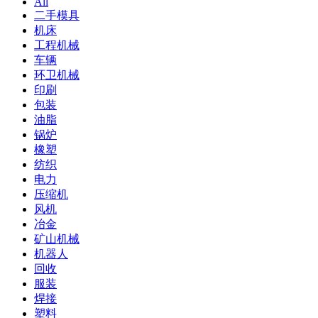
All
二手模具
机床
工程机械
车辆
环卫机械
印刷
包装
油脂
锅炉
橡塑
纺织
电力
压缩机
风机
冶金
矿山机械
机器人
回收
服装
焊接
塑料