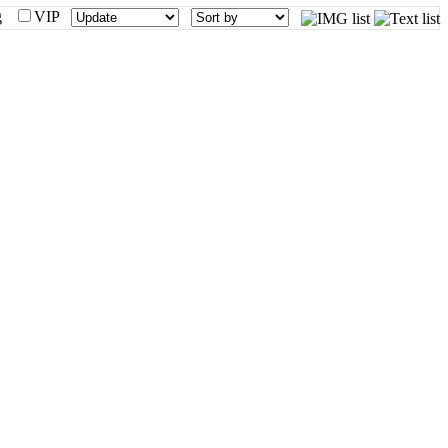
mg
VIP