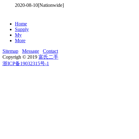
2020-08-10
[Nationwide]
Home
Supply
My
More
Sitemap
Message
Contact
Copyrigh © 2019
富氏二手
浙ICP备19032315号-1