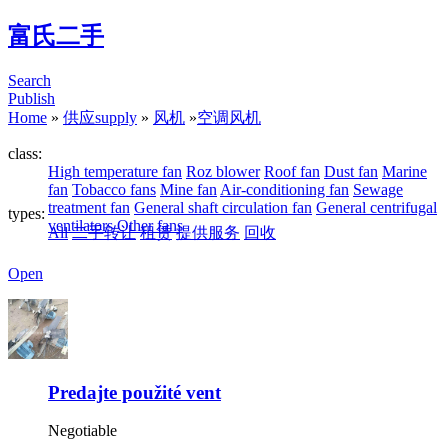
富氏二手
Search
Publish
Home
»
供应supply
»
风机
»
空调风机
class:
High temperature fan
Roz blower
Roof fan
Dust fan
Marine
fan
Tobacco fans
Mine fan
Air-conditioning fan
Sewage
treatment fan
General shaft circulation fan
General centrifugal
types:
ventilators
Other fans
All
二手转让
租赁
提供服务
回收
Open
Predajte použité vent
Negotiable