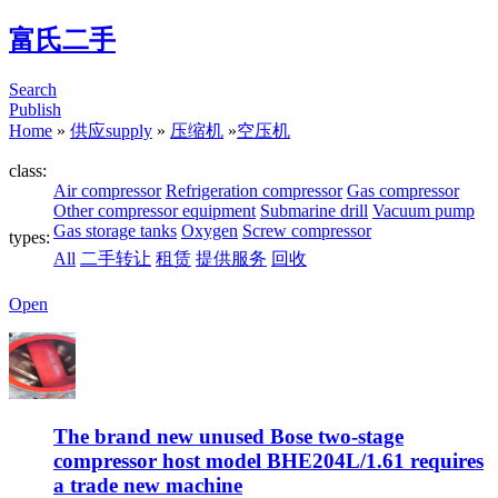
富氏二手
Search
Publish
Home
»
供应supply
»
压缩机
»
空压机
class:
Air compressor
Refrigeration compressor
Gas compressor
Other compressor equipment
Submarine drill
Vacuum pump
Gas storage tanks
Oxygen
Screw compressor
types:
All
二手转让
租赁
提供服务
回收
Open
The brand new unused Bose two-stage
compressor host model BHE204L/1.61 requires
a trade new machine