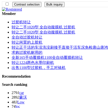
Member
过胶机转让
转让二手1020型 全自动腹膜机 过胶机
转让二手1020型 全自动腹膜机 过胶机
全自动过胶机转让
转让闲置的上胶机
转让正干活的车没洗没刷接手直接干活车况免检唐山唐鸿
求购过胶机耐用的
全新165手动覆膜机1100全自动覆膜机转让
转让1224两色水墨印刷机
出售1100型过胶机，手工对裱机
Recommendation
Search ranking
279
1
car
289
2
豪沃
48
3
Low
7
4
loç