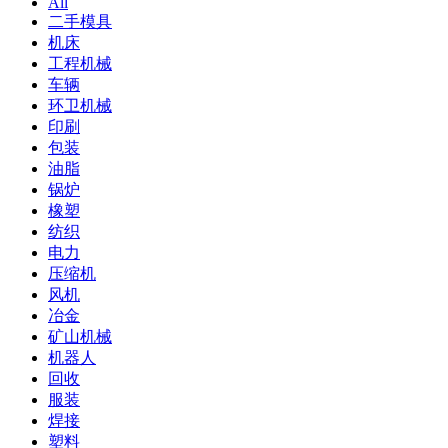
All
二手模具
机床
工程机械
车辆
环卫机械
印刷
包装
油脂
锅炉
橡塑
纺织
电力
压缩机
风机
冶金
矿山机械
机器人
回收
服装
焊接
塑料