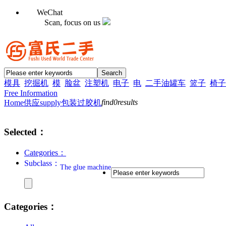
WeChat
Scan, focus on us
模具
挖掘机
模
脸盆
注塑机
电子
电
二手油罐车
篮子
椅子
Free Information
find
0
results
Home
供应supply
包装
过胶机
Selected：
Categories：
Subclass：
The glue machine
Categories：