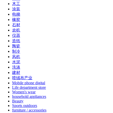
木工
涂装
电梯
橡胶
石材
农机
仪器
造纸
陶瓷
制冷
风机
水泥
洗涤
建材
喷绒布产业
Mobile phone digital
Life department store
Women's wear
household appliances
Beauty
Sports outdoors
furniture / accessories