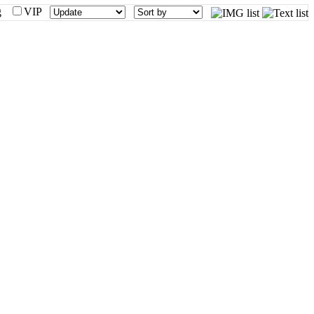
mg
VIP