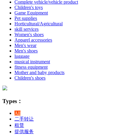
Complete vehicle/vehicle product
Children's toys
Game Equipment
Pet supplies
Horticultural/Agricultural
skill services
Women's shoes
Apparel accessories
Men's wear
Men's shoes
luggage
musical instrument
fitness equipment
Mother and baby products
Children's shoes
Types：
All
二手转让
租赁
提供服务