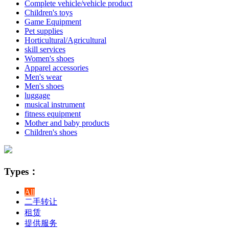
Complete vehicle/vehicle product
Children's toys
Game Equipment
Pet supplies
Horticultural/Agricultural
skill services
Women's shoes
Apparel accessories
Men's wear
Men's shoes
luggage
musical instrument
fitness equipment
Mother and baby products
Children's shoes
Types：
All
二手转让
租赁
提供服务