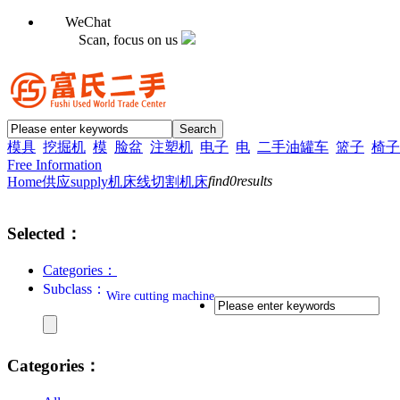
WeChat
Scan, focus on us
模具
挖掘机
模
脸盆
注塑机
电子
电
二手油罐车
篮子
椅子
Free Information
find
0
results
Home
供应supply
机床
线切割机床
Selected：
Categories：
Subclass：
Wire cutting machine
Categories：