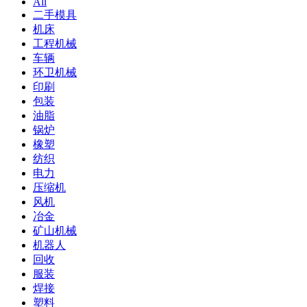
All
二手模具
机床
工程机械
车辆
环卫机械
印刷
包装
油脂
锅炉
橡塑
纺织
电力
压缩机
风机
冶金
矿山机械
机器人
回收
服装
焊接
塑料