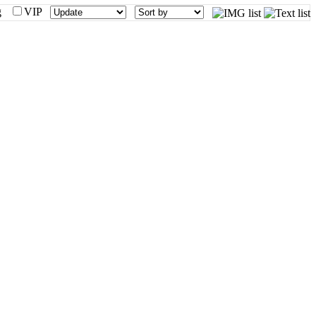
mg
VIP