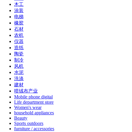
木工
涂装
电梯
橡胶
石材
农机
仪器
造纸
陶瓷
制冷
风机
水泥
洗涤
建材
喷绒布产业
Mobile phone digital
Life department store
Women's wear
household appliances
Beauty
Sports outdoors
furniture / accessories