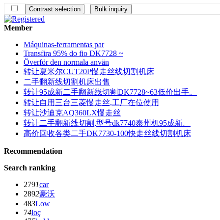
Member
Máquinas-ferramentas par
Transfira 95% do fio DK7728 ~
Överför den normala använ
转让夏米尔CUT20P慢走丝线切割机床
二手翻新线切割机床出售
转让95成新二手翻新线切割DK7728~63低价出手。
转让自用三台三菱慢走丝,工厂在位使用
转让沙迪克AQ360LX慢走丝
转让二手翻新线切割,型号dk7740泰州机95成新。
高价回收各类二手DK7730-100快走丝线切割机床
Recommendation
Search ranking
279
1
car
289
2
豪沃
48
3
Low
7
4
loç