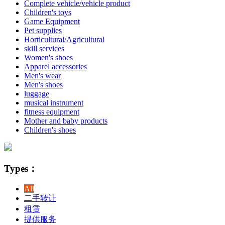
Complete vehicle/vehicle product
Children's toys
Game Equipment
Pet supplies
Horticultural/Agricultural
skill services
Women's shoes
Apparel accessories
Men's wear
Men's shoes
luggage
musical instrument
fitness equipment
Mother and baby products
Children's shoes
Types：
All
二手转让
租赁
提供服务