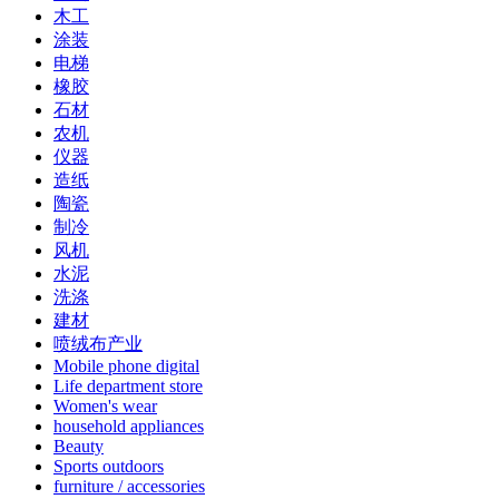
木工
涂装
电梯
橡胶
石材
农机
仪器
造纸
陶瓷
制冷
风机
水泥
洗涤
建材
喷绒布产业
Mobile phone digital
Life department store
Women's wear
household appliances
Beauty
Sports outdoors
furniture / accessories