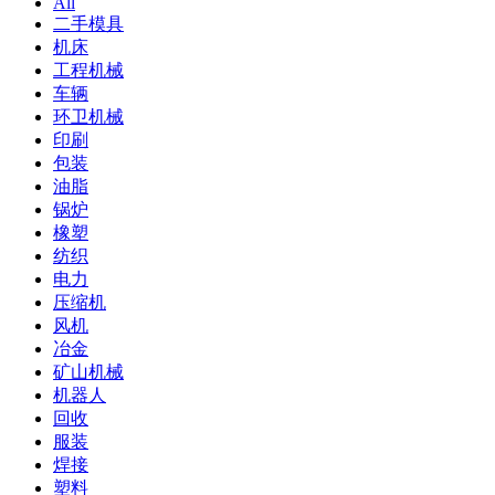
All
二手模具
机床
工程机械
车辆
环卫机械
印刷
包装
油脂
锅炉
橡塑
纺织
电力
压缩机
风机
冶金
矿山机械
机器人
回收
服装
焊接
塑料