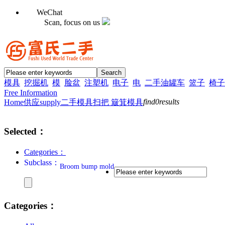
WeChat
Scan, focus on us
模具
挖掘机
模
脸盆
注塑机
电子
电
二手油罐车
篮子
椅子
Free Information
find
0
results
Home
供应supply
二手模具
扫把 簸箕模具
Selected：
Categories：
Subclass：
Broom bump mold
Categories：