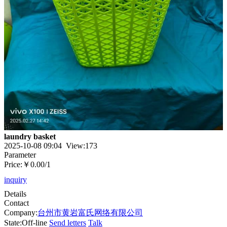
laundry basket
2025-10-08 09:04 View:
173
Parameter
Price:
￥0.00
/1
inquiry
Details
Contact
Company:
台州市黄岩富氏网络有限公司
State:
Off-line
Send letters
Talk