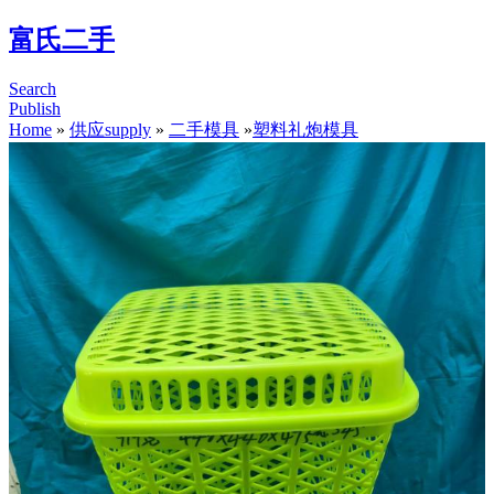
富氏二手
Search
Publish
Home
»
供应supply
»
二手模具
»
塑料礼炮模具