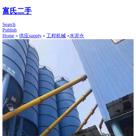
富氏二手
Search
Publish
Home
»
供应supply
»
工程机械
»
水泥仓