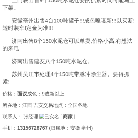
三门峡出售9个150吨水泥仓要的抓紧时间可能马上
下架。
安徽亳州出售4台100吨罐子!!!成色嘎嘎新!!!以买断!
随时装车!定金为准!!!
济南出售8个150水泥仓可以单卖,价格小高,有想法
的来电
济南出售建友八个150吨水泥仓,
苏州吴江市处理4个150吨带脉冲除尘器。要得抓
紧!
价格：
面议
成色：9成新以上
所在地：江西 吉安
交易地点：全国各地
联系人：
张经理
[
商家
]
手机：
13156728767
(归属地：安徽 亳州)