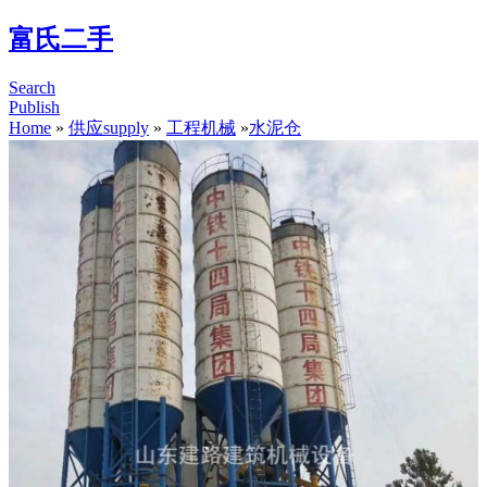
富氏二手
Search
Publish
Home
»
供应supply
»
工程机械
»
水泥仓