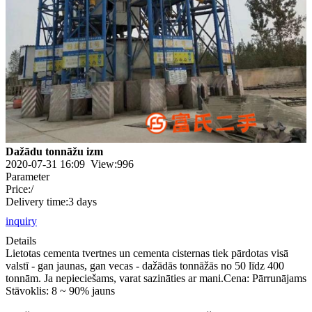
Dažādu tonnāžu izm
2020-07-31 16:09 View:
996
Parameter
Price:/
Delivery time:3 days
inquiry
Details
Lietotas cementa tvertnes un cementa cisternas tiek pārdotas visā
valstī - gan jaunas, gan vecas - dažādās tonnāžās no 50 līdz 400
tonnām. Ja nepieciešams, varat sazināties ar mani.Cena: Pārrunājams
Stāvoklis: 8 ~ 90% jauns