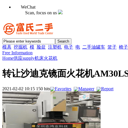
WeChat
Scan, focus on us
模具
挖掘机
模
脸盆
注塑机
电子
电
二手油罐车
篮子
椅子
Free Information
Home
供应supply
机床
火花机
转让沙迪克镜面火花机AM30L
2021-02-02 10:15 150 hits
Favorites
Manager
Report