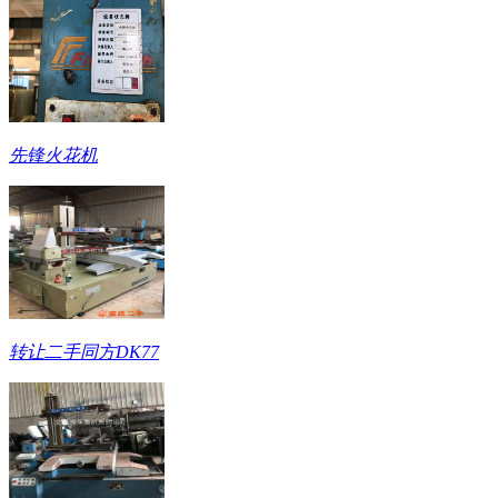
先锋火花机
转让二手同方DK77